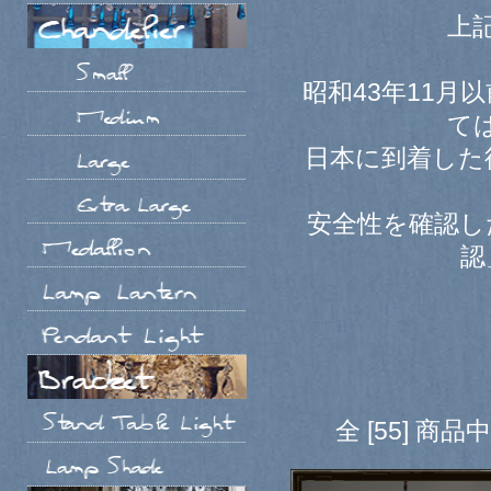
上
昭和43年11
て
日本に到着した
安全性を確認し
認
全 [55] 商