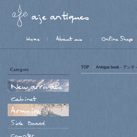
TOP
>
Antique book - 