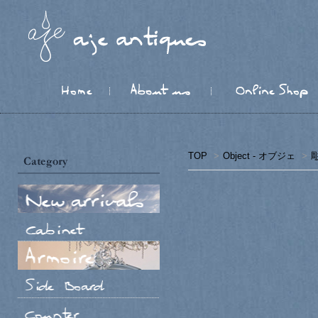
TOP
>
Object - オブジェ
>