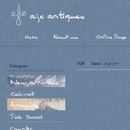
TOP
>
Torso - トルソー