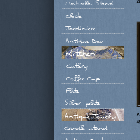
2
A
4