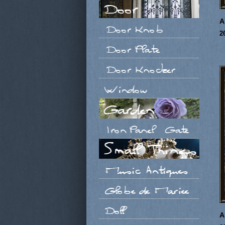
A
2
A