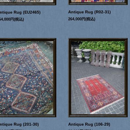
Antique Rug (R02-31)
ntique Rug (EU2465)
264,000円(税込)
64,000円(税込)
ntique Rug (201-30)
Antique Rug (106-29)