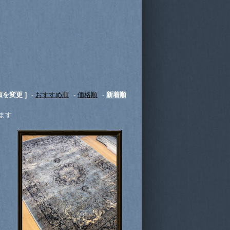
順を変更 ]
-
おすすめ順
-
価格順
-
新着順
います