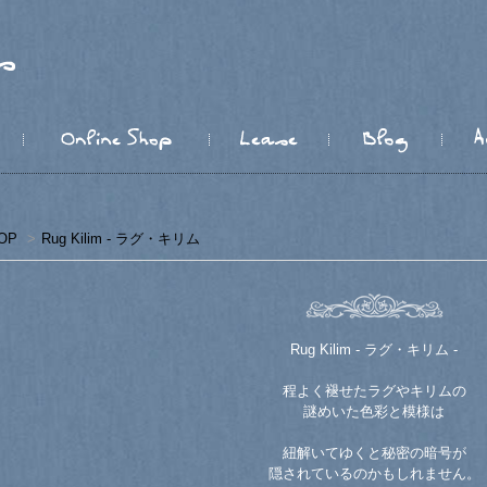
OP
>
Rug Kilim - ラグ・キリム
Rug Kilim - ラグ・キリム -
程よく褪せたラグやキリムの
謎めいた色彩と模様は
紐解いてゆくと秘密の暗号が
隠されているのかもしれません。