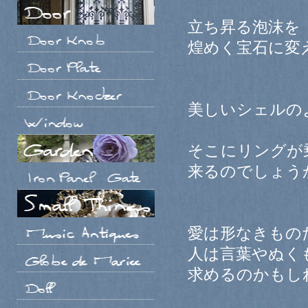
立ち昇る泡沫を
煌めく宝石に変
美しいシェルの
そこにリングが
来るのでしょう
愛は形なきもの
人は言葉やぬく
求めるのかもし