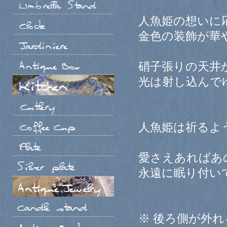
人魚姫の想いに
金色の装飾が華
硝子張りの天井
光は射し込んで
人魚姫は祈るよ
愛さえあればあ
永遠に眠り付い
※ 後ろ側が外