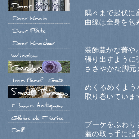
隅々まで起伏に
曲線は全身を包
装飾豊かな蓋や
張り出すように
ささやかな脚元
めくるめくよう
取り巻いていま
ブーケをふわり
蓋の取っ手に指