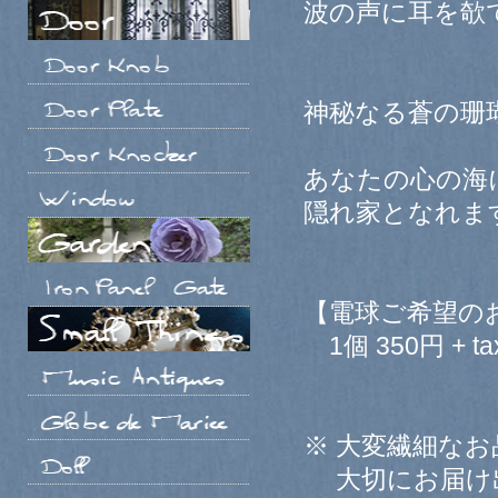
波の声に耳を欹
神秘なる蒼の珊
あなたの心の海
隠れ家となれま
【電球ご希望の
1個 350円 + ta
※ 大変繊細な
大切にお届け出