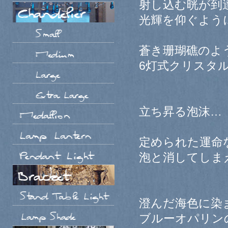
射し込む晄が到
光輝を仰ぐよう
蒼き珊瑚礁のよ
6灯式クリスタ
立ち昇る泡沫…
定められた運命
泡と消してしま
澄んだ海色に染
ブルーオパリン