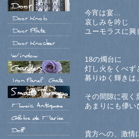
今宵は宴…
哀しみを吟じ
ユーモラスに興
18の燭台に
灯し火をくべず
募りゆく輝きは
その間隙に覗く
あまりにも儚い
貴方への、激情