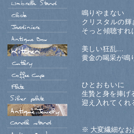
鳴りやまない
クリスタルの輝
そっと傾聴すれ
美しい狂乱…
黄金の喝采が鳴
ひとおもいに
生贄と身を捧げ
迎え入れてくれ
※ 大変繊細な