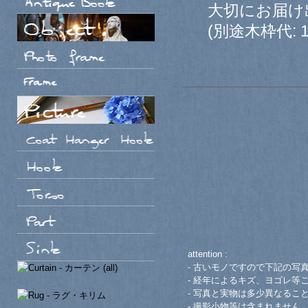
大切にお届け出
(別途木枠代: 12
attention :
- 古いモノですので下記の写
- 経年によるキズ、ヨゴレ等
- 写真と実物は多少異なるこ
- 撮影小物等は含まれません