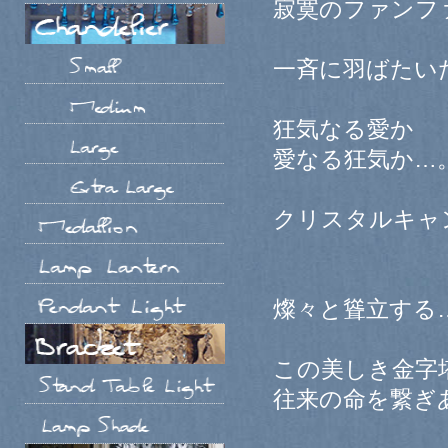
寂寞のファンフ
一斉に羽ばたい
狂気なる愛か
愛なる狂気か…
クリスタルキャ
燦々と聳立する
この美しき金字
往来の命を繋ぎ