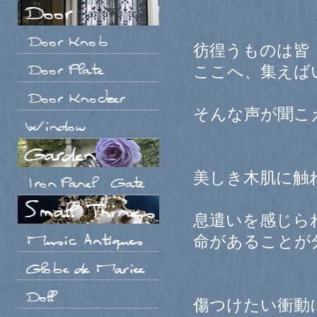
彷徨うものは皆
ここへ、集えば
そんな声が聞こ
美しき木肌に触
息遣いを感じら
命があることが
傷つけたい衝動