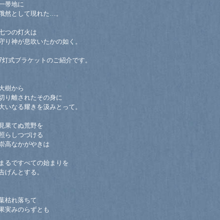
一帯地に
俄然として現れた…。
七つの灯火は
守り神が息吹いたかの如く。
7灯式ブラケットのご紹介です。
大樹から
切り離されたその身に
大いなる耀きを汲みとって。
見果てぬ荒野を
照らしつづける
崇高なかがやきは
まるですべての始まりを
告げんとする。
葉枯れ落ちて
果実みのらずとも