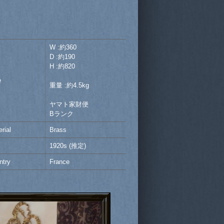
W :約360
D :約190
H :約820
e
重量 :約4.5kg
ヤマト家財便
Bランク
rial
Brass
1920s (推定)
ntry
France