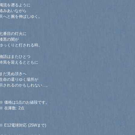
濁流を遡るように
絡みあいながら
天へと腕を伸ばしゆく。
七番目の灯火に
漆黒の闇が
ゆっくりと灯される時。
物語はまたひとつ
終焉を迎えるとともに
まだ見ぬ頂きへ
生命の還りゆく場所が
示されるのかもしれない…。
※ 価格は1点のお値段です。
※ 在庫数: 2点
※ E12電球対応 (25Wまで)