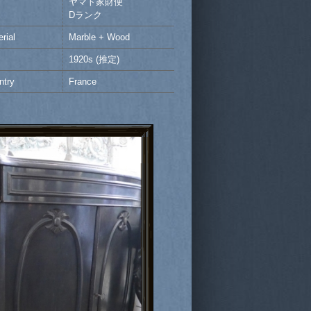
ヤマト家財便
Dランク
rial
Marble + Wood
1920s (推定)
ntry
France