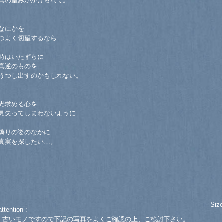
真の望みがかけられて。
なにかを
つよく切望するなら
時はいたずらに
真逆のものを
うつし出すのかもしれない。
光求める心を
見失ってしまわないように
偽りの姿のなかに
真実を探したい…。
Siz
attention :
- 古いモノですので下記の写真をよくご確認の上、ご検討下さい。