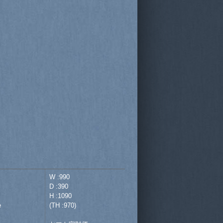
W :990
D :390
H :1090
e
(TH :970)