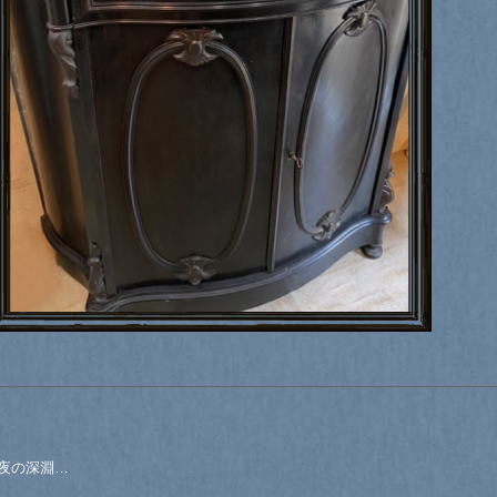
夜の深淵…