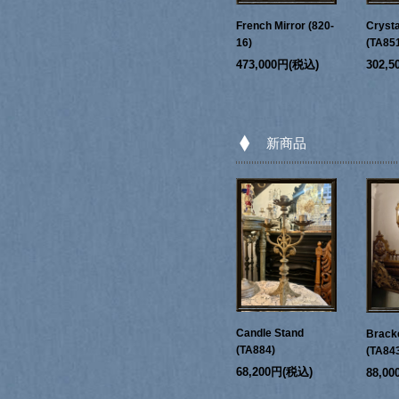
French Mirror (820-
Crysta
16)
(TA85
473,000円(税込)
302,
新商品
Candle Stand
Bracke
(TA884)
(TA84
68,200円(税込)
88,0