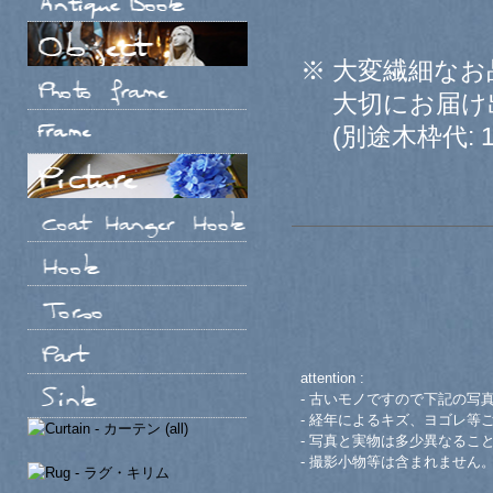
※ 大変繊細な
大切にお届け出
(別途木枠代: 12
attention :
- 古いモノですので下記の写
- 経年によるキズ、ヨゴレ等
- 写真と実物は多少異なるこ
- 撮影小物等は含まれません