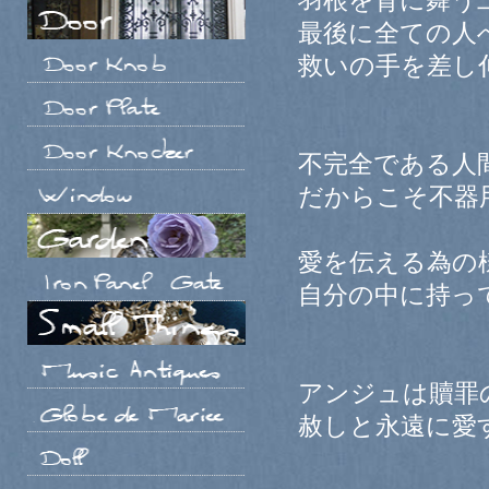
羽根を背に舞う
最後に全ての人
救いの手を差し
不完全である人
だからこそ不器
愛を伝える為の
自分の中に持っ
アンジュは贖罪
赦しと永遠に愛