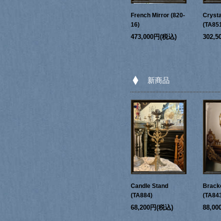
French Mirror (820-
Crysta
16)
(TA85
473,000円(税込)
302,
新商品
Candle Stand
Bracke
(TA884)
(TA84
68,200円(税込)
88,0