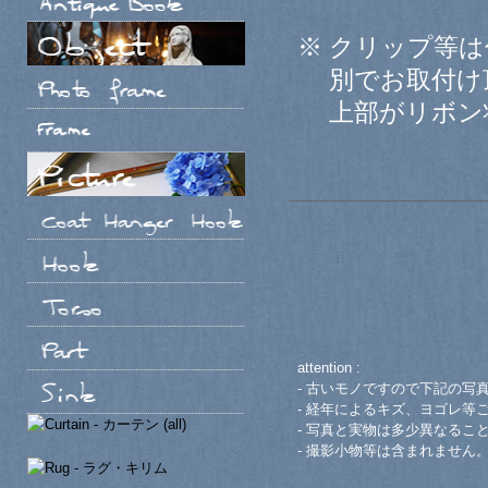
※ クリップ等
別でお取付け
上部がリボン状
attention :
- 古いモノですので下記の写
- 経年によるキズ、ヨゴレ等
- 写真と実物は多少異なるこ
- 撮影小物等は含まれません