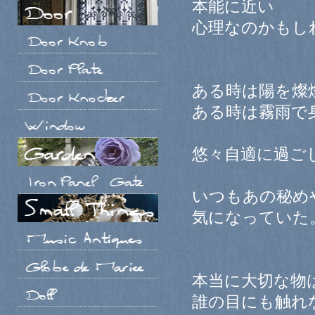
本能に近い
心理なのかもし
ある時は陽を燦
ある時は霧雨で
悠々自適に過ご
いつもあの秘め
気になっていた
本当に大切な物
誰の目にも触れ