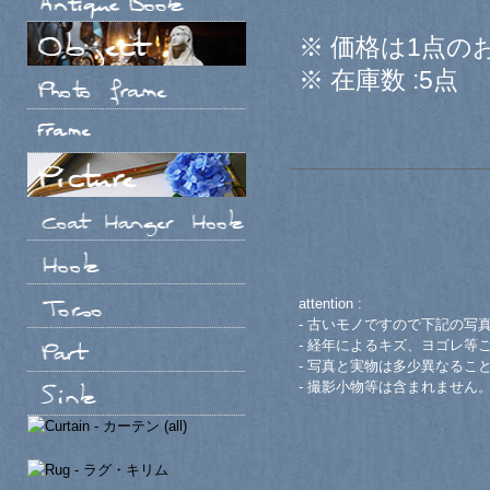
※ 価格は1点の
※ 在庫数 :5点
attention :
- 古いモノですので下記の写
- 経年によるキズ、ヨゴレ等
- 写真と実物は多少異なるこ
- 撮影小物等は含まれません