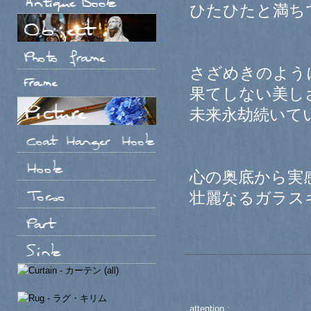
ひたひたと満ち
さざめきのよう
果てしない美し
未来永劫続いて
心の奥底から実
壮麗なるガラス
attention :