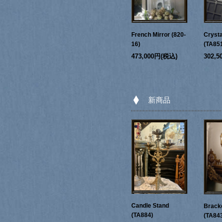
French Mirror (820-
Crysta
16)
(TA85
473,000円(税込)
302,
新商品
Candle Stand
Bracke
(TA884)
(TA84