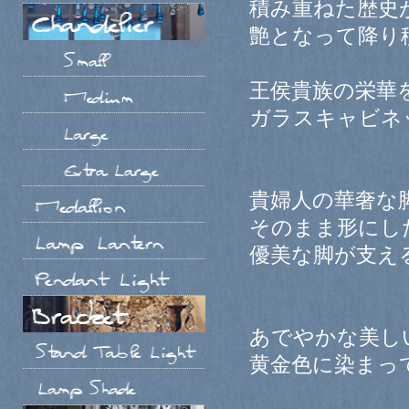
積み重ねた歴史
艶となって降り
王侯貴族の栄華
ガラスキャビネ
貴婦人の華奢な
そのまま形にし
優美な脚が支え
あでやかな美し
黄金色に染まっ