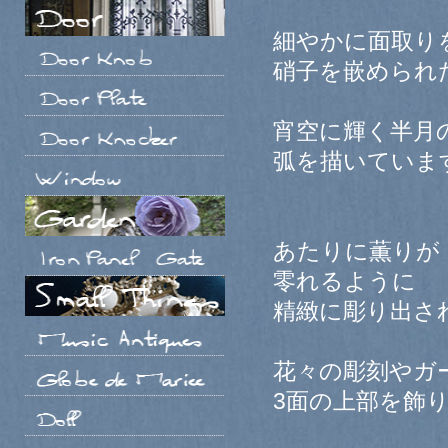
細やかに面取り
硝子を嵌められ
宵空に輝く半月
弧を描いていま
あたりに薫りが
零れるように
精緻に彫り出さ
花々の彫刻やガ
3面の上部を飾