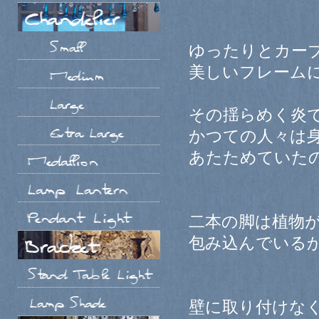
ゆったりとカー
美しいフレーム
その揺らめく炎
かつての人々は
あたためていた
二本の脚は植物
包み込んでいる
壁に取り付けな