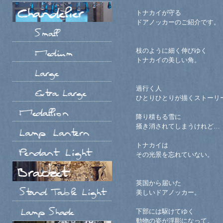
トナカイが守る
ドアノッカーのご紹介です。
枝のように細く伸びゆく
トナカイの美しい角。
過行く人
ひとりひとりが描くストーリ
降り積もる雪に
掻き消されてしまうけれど…
トナカイは
その光景を忘れていない。
英国から届いた
美しいドアノッカー。
下部には駆けてゆく
動物の姿が浮彫になって。