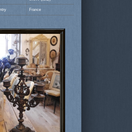
ntry
France