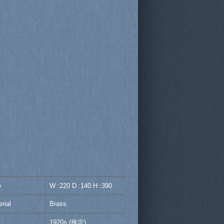
e
W :220 D :140 H :390
rial
Brass
1920s (推定)