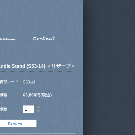
andle Stand (S53-14) ＜リザーブ＞
商品コード
S53-14
63,800円(税込)
価格
個数