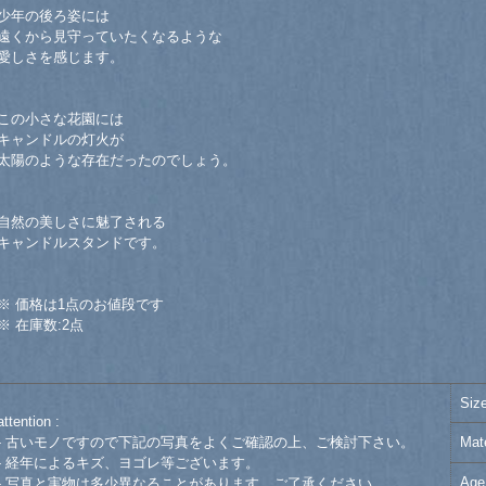
少年の後ろ姿には
遠くから見守っていたくなるような
愛しさを感じます。
この小さな花園には
キャンドルの灯火が
太陽のような存在だったのでしょう。
自然の美しさに魅了される
キャンドルスタンドです。
※ 価格は1点のお値段です
※ 在庫数:2点
Siz
attention :
- 古いモノですので下記の写真をよくご確認の上、ご検討下さい。
Mate
- 経年によるキズ、ヨゴレ等ございます。
Age
- 写真と実物は多少異なることがあります。ご了承ください。