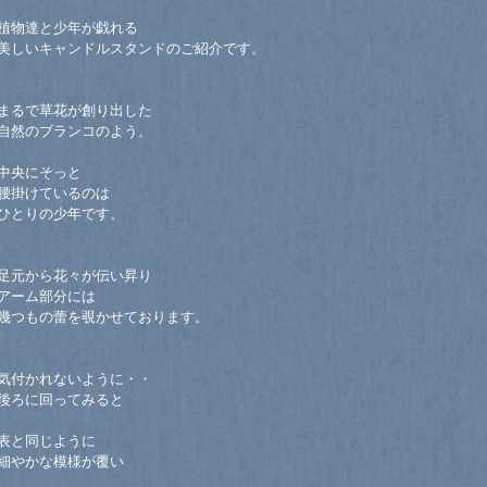
植物達と少年が戯れる
美しいキャンドルスタンドのご紹介です。
まるで草花が創り出した
自然のブランコのよう。
中央にそっと
腰掛けているのは
ひとりの少年です。
足元から花々が伝い昇り
アーム部分には
幾つもの蕾を覗かせております。
気付かれないように・・
後ろに回ってみると
表と同じように
細やかな模様が覆い