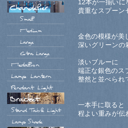
12本が一揃いに
貴重なスプーン
金色の模様が美
深いグリーンの
淡いブルーに
端正な銀色のス
整然と並べられ
一本手に取ると
程よい重みが伝