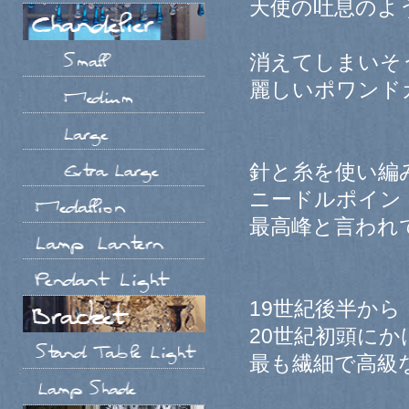
天使の吐息のよ
消えてしまいそ
麗しいポワンド
針と糸を使い編
ニードルポイン
最高峰と言われ
19世紀後半から
20世紀初頭に
最も繊細で高級