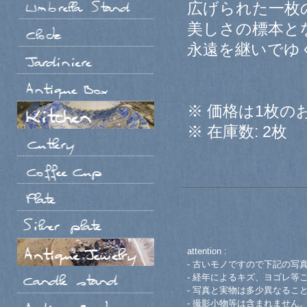
広げられた一枚
美しさの標本と
永遠を継いでゆ
※ 価格は1枚の
※ 在庫数: 2枚
attention :
- 古いモノですので下記の写
- 経年によるキズ、ヨゴレ等
- 写真と実物は多少異なるこ
- 撮影小物等は含まれません