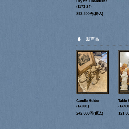
Crystal Chandelier
(1173-24)
893,200円(税込)
新商品
Candle Holder
Table 
(TA881)
(TA43
242,000円(税込)
121,