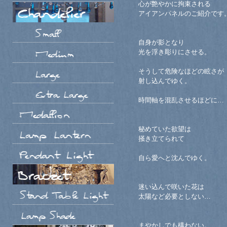
心が艶やかに拘束される
アイアンパネルのご紹介です
自身が影となり
光を浮き彫りにさせる。
そうして危険なほどの眩さが
射し込んでゆく。
時間軸を混乱させるほどに…
秘めていた欲望は
掻き立てられて
自ら愛へと沈んでゆく。
迷い込んで咲いた花は
太陽など必要としない…
まやかしでも構わない。