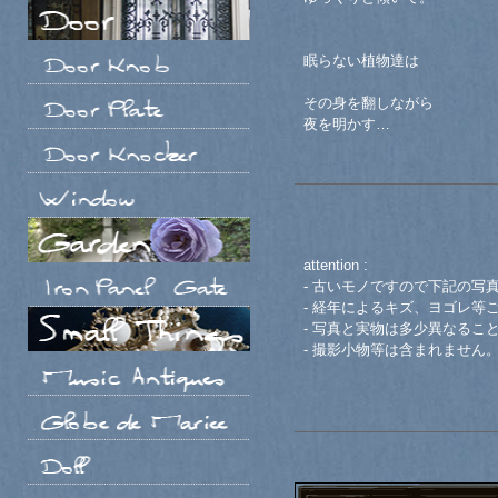
眠らない植物達は
その身を翻しながら
夜を明かす…
attention :
- 古いモノですので下記の写
- 経年によるキズ、ヨゴレ等
- 写真と実物は多少異なるこ
- 撮影小物等は含まれません