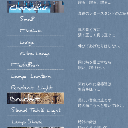
躍る、躍る、躍る…
真鍮のレタースタンドのご紹
風の吹く方に
清く正しく真っ直ぐに
伸びてあげたりはしない。
同じ時を過ごすなら
唄い、躍りたい。
束ねられた楽器達は
無音を嫌う…
美しい音色は止まず
時の向こうへと響いてゆく。
時計の針は
ゆっくりと傾いて。