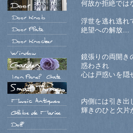
何故か拒絶では
浮世を逃れ逃れ
絶望への解放…
鏡張りの両開き
惑わされ
心は戸惑いを隠
内側には引き出
輝きのひと欠片