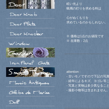
眩い光より
蝋燭の灯りを求める時は
心がぬくもりを
求めているのかもしれない。
※ 価格は1点のお値段です
※ 在庫数：2点
attention :
- 古いモノですので下記の写
- 経年によるキズ、ヨゴレ等
- 写真と実物は多少異なるこ
- 撮影小物等は含まれません