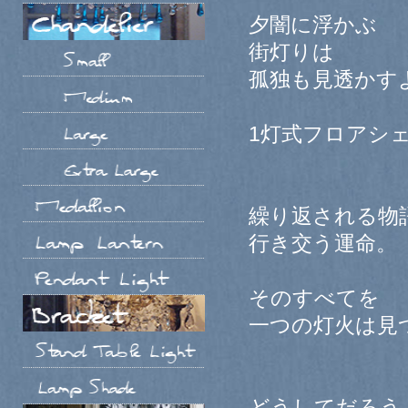
夕闇に浮かぶ
街灯りは
孤独も見透かす
1灯式フロアシ
繰り返される物
行き交う運命。
そのすべてを
一つの灯火は見
どうしてだろう