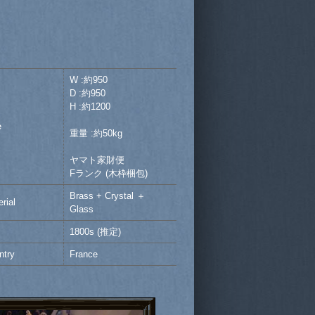
W :約950
D :約950
H :約1200
e
重量 :約50kg
ヤマト家財便
Fランク (木枠梱包)
Brass + Crystal ＋
rial
Glass
1800s (推定)
ntry
France