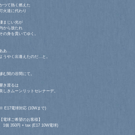
かつて熱く燃えた
灯火達に代わり
凄まじい光が
内から放たれ
その身を貫いてゆく。
ああ…
ようやく出逢えたのだ…と。
滲む闇の谷間にて。
響き渡るは
美しきムーンリットセレナーデ。
※ E17電球対応 (10Wまで)
【電球ご希望のお客様】
1個 350円 + tax (E17 10W電球)