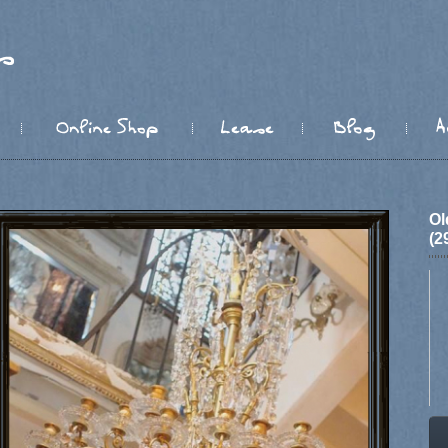
Ol
(2