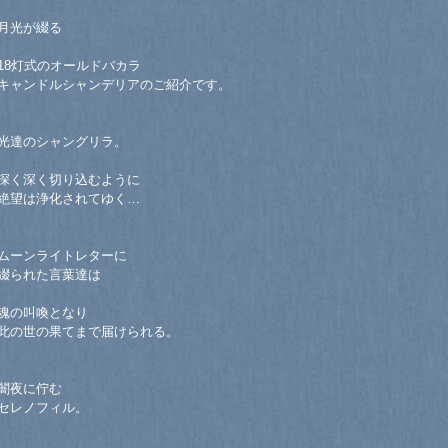
月光が綴る
18灯式のオールドバカラ
キャンドルシャンデリアのご紹介です。
光達のシャングリラ。
深く深く切り込むように
絶望は浄化されてゆく…
ムーンライトレターに
綴られた言葉達は
魂の叫喚となり
此の世の果てまで届けられる。
闇夜に佇む
セレノフィル。