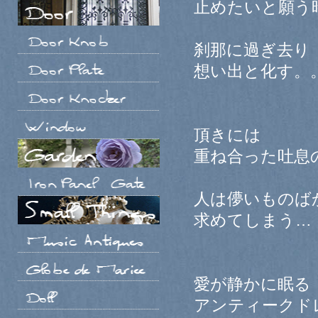
止めたいと願う
刹那に過ぎ去り
想い出と化す。
頂きには
重ね合った吐息
人は儚いものば
求めてしまう…
愛が静かに眠る
アンティークド