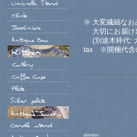
※ 大変繊細な
大切にお届け出
(別途木枠代: 大理
tax ※開梱代含
attention :