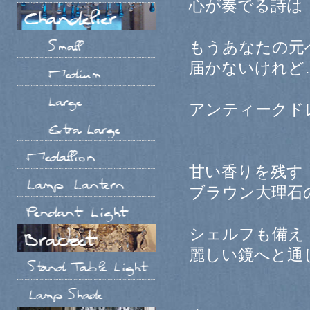
心が奏でる詩は
もうあなたの元
届かないけれど
アンティークド
甘い香りを残す
ブラウン大理石
シェルフも備え
麗しい鏡へと通