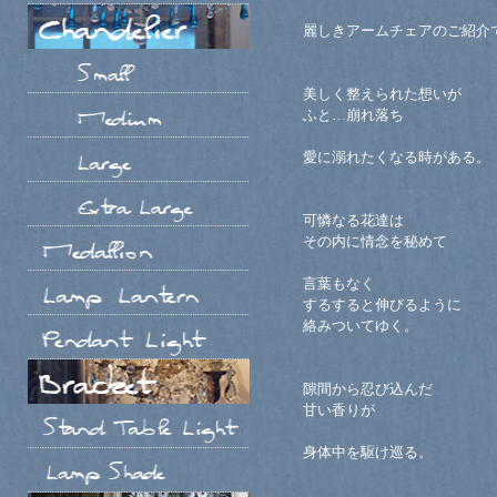
麗しきアームチェアのご紹介
美しく整えられた想いが
ふと…崩れ落ち
愛に溺れたくなる時がある。
可憐なる花達は
その内に情念を秘めて
言葉もなく
するすると伸びるように
絡みついてゆく。
隙間から忍び込んだ
甘い香りが
身体中を駆け巡る。