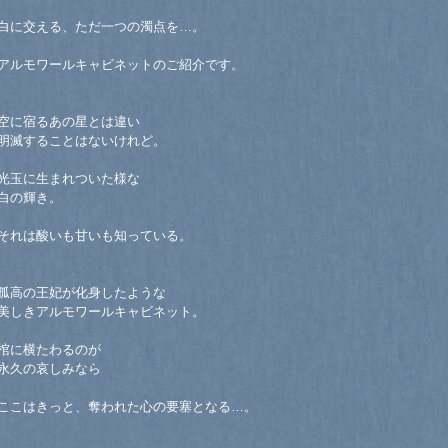
白に交える、ただ一つの濁点を…。
アルモワールキャビネットのご紹介です。
空に宿るあの星とは違い
明滅することはないけれど。
光玉に生まれついた様な
白の輝き。
それは酸いも甘いも知っている。
孤高の王妃が化身したような
美しきアルモワールキャビネット。
棺に横たわるのが
永久の哀しみなら
ここはきっと、奪われた心の要塞となる…。