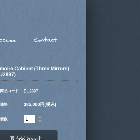
moire Cabinet (Three Mirrors)
U2897)
商品コード
EU2897
385,000円(税込)
価格
個数