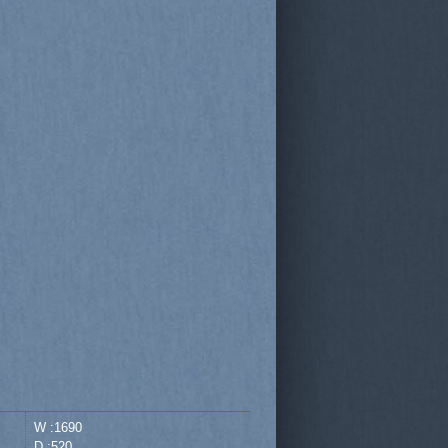
W :1690
D :520