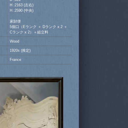
H :2163 (左右)
H :2590 (中央)
家財便
5個口（Eランク ＋ Dランク x 2 ＋
Cランク x 2）＋組立料
Wood
1920s (推定)
France