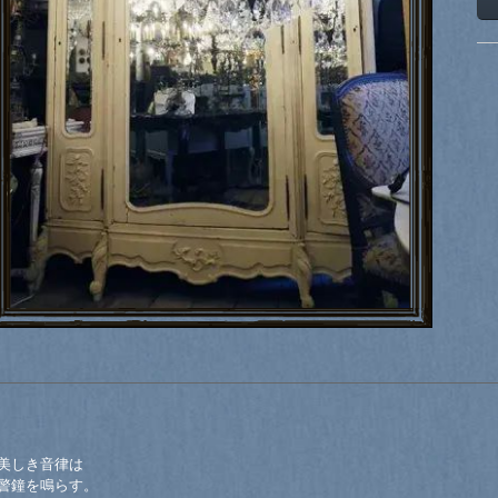
美しき音律は
警鐘を鳴らす。