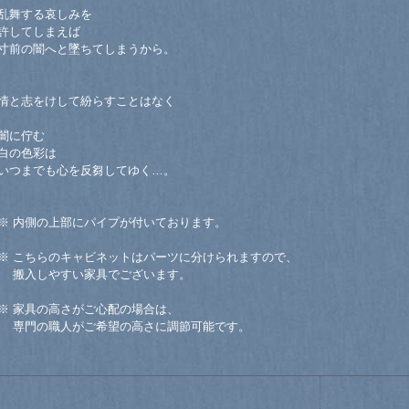
乱舞する哀しみを
許してしまえば
寸前の闇へと墜ちてしまうから。
情と志をけして紛らすことはなく
闇に佇む
白の色彩は
いつまでも心を反芻してゆく…。
※ 内側の上部にパイプが付いております。
※ こちらのキャビネットはパーツに分けられますので、
搬入しやすい家具でございます。
※ 家具の高さがご心配の場合は、
専門の職人がご希望の高さに調節可能です。