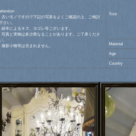
attention :
Size
- 古いモノですので下記の写真をよくご確認の上、ご検討
下さい。
- 経年によるキズ、ヨゴレ等ございます。
- 写真と実物は多少異なることがあります。ご了承くださ
い。
Material
- 撮影小物等は含まれません。
Age
Country