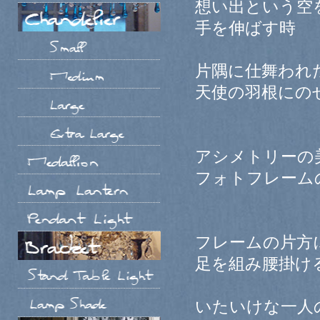
想い出という空
手を伸ばす時
片隅に仕舞われ
天使の羽根にの
アシメトリーの
フォトフレーム
フレームの片方
足を組み腰掛け
いたいけな一人