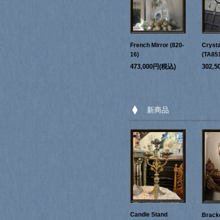
French Mirror (820-
Crysta
16)
(TA85
473,000円(税込)
302,
新商品
Candle Stand
Bracke