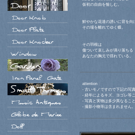
仮初の自由を愉しむ。
鮮やかな花達の誘いに背を向
その場を離れてゆく蝶。
その羽根は
傷ついて哀しみが滴り落ちる
あなたの胸元で揺れている。
attention :
- 古いモノですので下記の写
- 経年によるキズ、ヨゴレ等
- 写真と実物は多少異なるこ
- 撮影小物等は含まれません