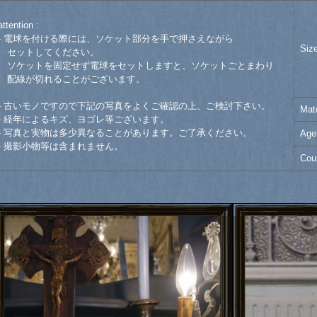
attention :
- 電球を付ける際には、ソケット部分を手で押さえながら
Siz
セットしてください。
ソケットを固定せず電球をセットしますと、ソケットごとまわり
配線が切れることがございます。
- 古いモノですので下記の写真をよくご確認の上、ご検討下さい。
Mate
- 経年によるキズ、ヨゴレ等ございます。
- 写真と実物は多少異なることがあります。ご了承ください。
Age
- 撮影小物等は含まれません。
Cou