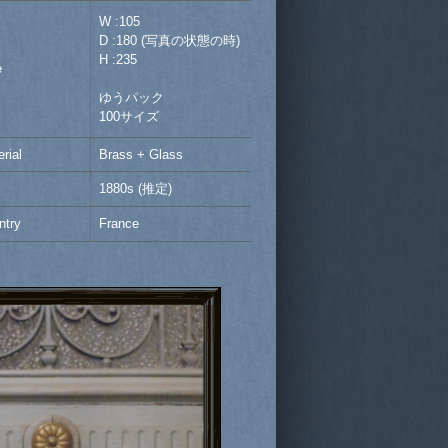
W :105
D :180 (写真の状態の時)
H :235
e
ゆうパック
100サイズ
rial
Brass + Glass
1880s (推定)
ntry
France