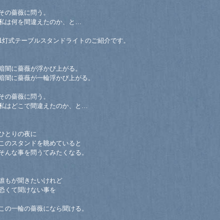
その薔薇に問う。
私は何を間違えたのか、と…
1灯式テーブルスタンドライトのご紹介です。
暗闇に薔薇が浮かび上がる。
暗闇に薔薇が一輪浮かび上がる。
その薔薇に問う。
私はどこで間違えたのか、と…
ひとりの夜に
このスタンドを眺めていると
そんな事を問うてみたくなる。
誰もが聞きたいけれど
恐くて聞けない事を
この一輪の薔薇になら聞ける。