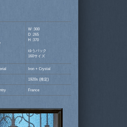
W :300
D :265
H :370
e
ゆうパック
160サイズ
rial
Iron + Crystal
1920s (推定)
ntry
France