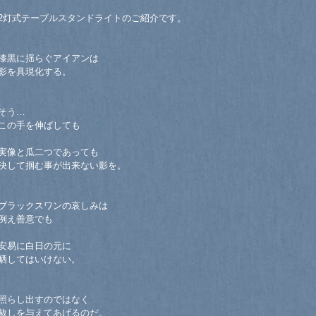
2灯式テーブルスタンドライトのご紹介です。
漆黒に揺らぐアイアンは
影を具現化する。
そう…
この手を伸ばしても
実像と瓜二つであっても
決して掴む事が出来ない影を。
ブラックスワンの哀しみは
例え善意でも
安易に白日の元に
晒してはいけない。
照らし出すのではなく
赦しを与えてあげるのだ。