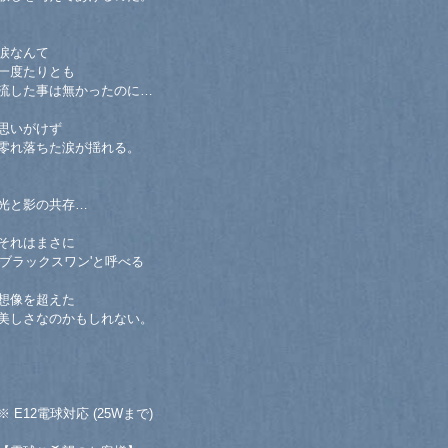
涙なんて
一度たりとも
流した事は無かったのに…
思いがけず
零れ落ちた涙が揺れる。
光と影の共存…
それはまさに
'ブラックスワン'と呼べる
想像を超えた
美しさなのかもしれない。
※ E12電球対応 (25Wまで)