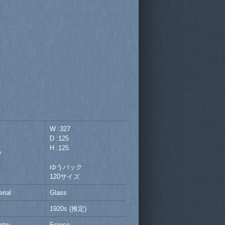
W :327
D :125
H :125
e
ゆうパック
120サイズ
rial
Glass
1920s (推定)
ntry
France