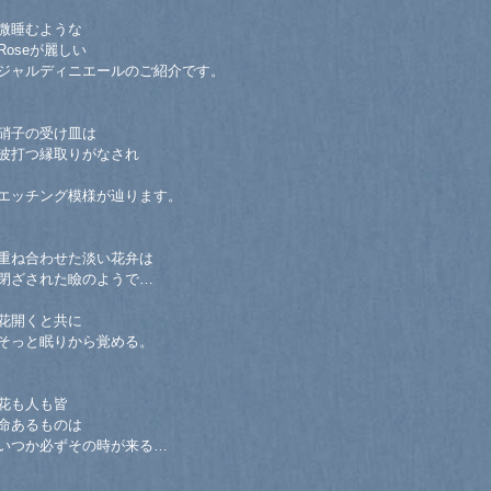
微睡むような
Roseが麗しい
ジャルディニエールのご紹介です。
硝子の受け皿は
波打つ縁取りがなされ
エッチング模様が辿ります。
重ね合わせた淡い花弁は
閉ざされた瞼のようで…
花開くと共に
そっと眠りから覚める。
花も人も皆
命あるものは
いつか必ずその時が来る…