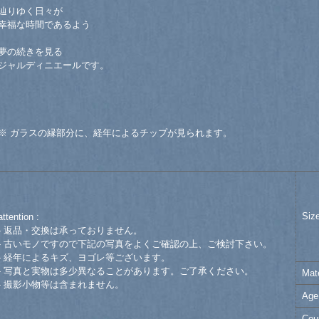
辿りゆく日々が
幸福な時間であるよう
夢の続きを見る
ジャルディニエールです。
※ ガラスの縁部分に、経年によるチップが見られます。
Siz
attention :
- 返品・交換は承っておりません。
- 古いモノですので下記の写真をよくご確認の上、ご検討下さい。
- 経年によるキズ、ヨゴレ等ございます。
- 写真と実物は多少異なることがあります。ご了承ください。
Mate
- 撮影小物等は含まれません。
Age
Cou