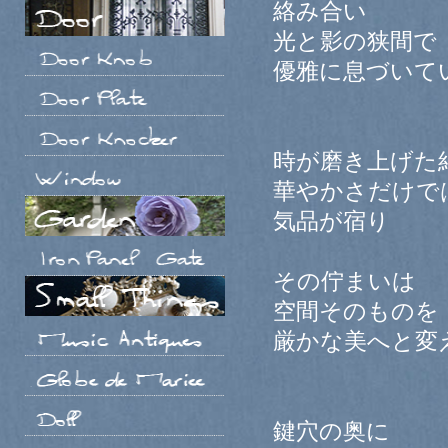
絡み合い
光と影の狭間で
優雅に息づいて
時が磨き上げた
華やかさだけで
気品が宿り
その佇まいは
空間そのものを
厳かな美へと変
鍵穴の奥に