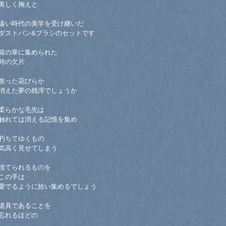
美しく掬えと
遠い時代の美学を受け継いだ
ダストパン&ブラシのセットです
銀の掌に集められた
時の欠片
散った花びらか
消えた夢の残滓でしょうか
柔らかな毛先は
触れては消える記憶を集め
朽ちてゆくもの
気高く見せてしまう
捨てられるものを
この手は
愛でるように拾い集めるでしょう
道具であることを
忘れるほどの