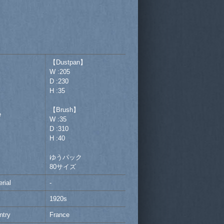
【Dustpan】
W :205
D :230
H :35
【Brush】
e
W :35
D :310
H :40
ゆうパック
80サイズ
rial
-
1920s
ntry
France