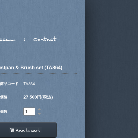
stpan & Brush set (TA864)
商品コード
TA864
27,500円(税込)
価格
個数