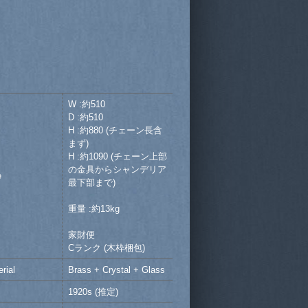
W :約510
D :約510
H :約880 (チェーン長含
まず)
H :約1090 (チェーン上部
の金具からシャンデリア
e
最下部まで)
重量 :約13kg
家財便
Cランク (木枠梱包)
rial
Brass + Crystal + Glass
1920s (推定)