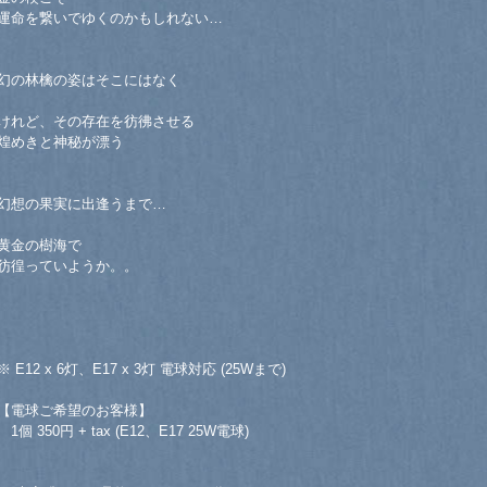
運命を繋いでゆくのかもしれない…
幻の林檎の姿はそこにはなく
けれど、その存在を彷彿させる
煌めきと神秘が漂う
幻想の果実に出逢うまで…
黄金の樹海で
彷徨っていようか。。
※ E12 x 6灯、E17 x 3灯 電球対応 (25Wまで)
【電球ご希望のお客様】
1個 350円 + tax (E12、E17 25W電球)