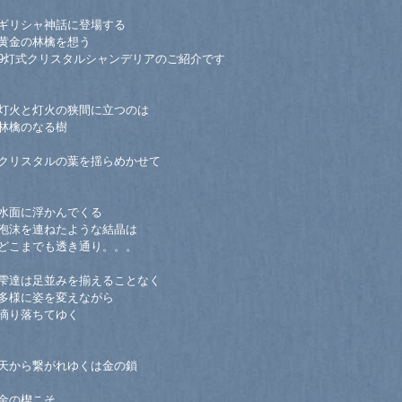
ギリシャ神話に登場する
黄金の林檎を想う
9灯式クリスタルシャンデリアのご紹介です
灯火と灯火の狭間に立つのは
林檎のなる樹
クリスタルの葉を揺らめかせて
水面に浮かんでくる
泡沫を連ねたような結晶は
どこまでも透き通り。。。
雫達は足並みを揃えることなく
多様に姿を変えながら
滴り落ちてゆく
天から繋がれゆくは金の鎖
金の楔こそ