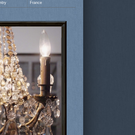
ntry
France