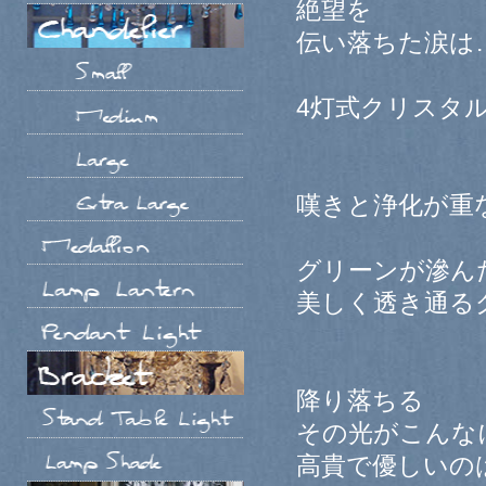
絶望を
伝い落ちた涙は
4灯式クリスタ
嘆きと浄化が重
グリーンが滲ん
美しく透き通る
降り落ちる
その光がこんな
高貴で優しいの