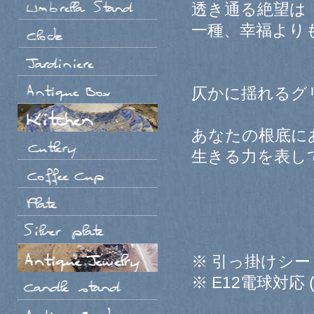
透き通る絶望は
一種、幸福より
仄かに揺れるグ
あなたの根底に
生きる力を表し
※ 引っ掛けシ
※ E12電球対応 