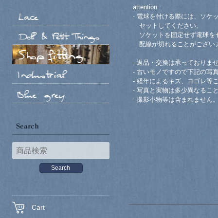
attention :
- 電球を付ける際には、ソケ
セットしてください。
ソケットを固定せず電球をセ
配線が切れることがござい
- 返品・交換は承っておりま
- 古いモノですので下記の写
- 経年によるキズ、ヨゴレ等
- 写真と実物は多少異なるこ
- 撮影小物等は含まれません
Cart