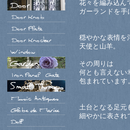
花々を編み込ん
ガーランドを手
穏やかな表情を
天使と山羊。
その周りは
何とも言えない
包まれています
土台となる足元
細やかに表され