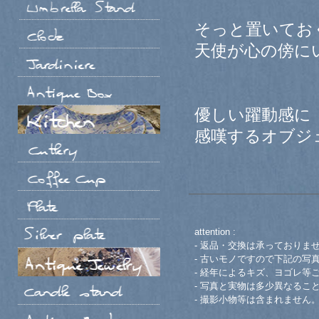
そっと置いてお
天使が心の傍に
優しい躍動感に
感嘆するオブジ
attention :
- 返品・交換は承っておりま
- 古いモノですので下記の写
- 経年によるキズ、ヨゴレ等
- 写真と実物は多少異なるこ
- 撮影小物等は含まれません