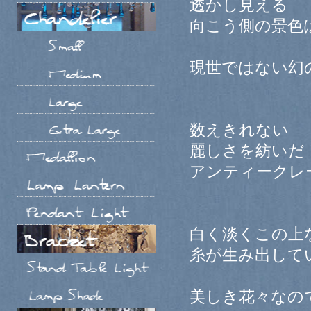
透かし見える
向こう側の景色
現世ではない幻
数えきれない
麗しさを紡いだ
アンティークレ
白く淡くこの上
糸が生み出して
美しき花々なの