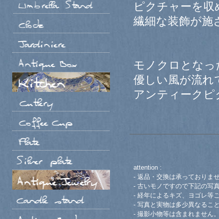
ピクチャーを収
繊細な装飾が施
モノクロとなっ
優しい風が流れ
アンティークピ
attention :
- 返品・交換は承っておりま
- 古いモノですので下記の写
- 経年によるキズ、ヨゴレ等
- 写真と実物は多少異なるこ
- 撮影小物等は含まれません