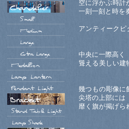
空に浮かぶ時計
一刻一刻と時を
アンティークピ
中央に一際高く
聳える美しい建
幾つもの彫像に
尖塔の上部には
靡く旗が掲げら