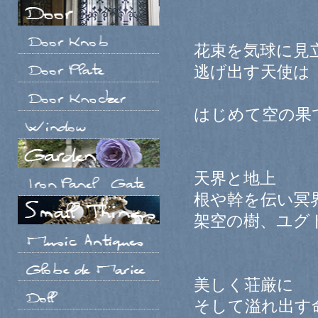
花束を気球に見
逃げ出す天使は
はじめて空の果
天界と地上
根や幹を伝い冥
架空の樹、ユグ
美しく荘厳に
そして溢れ出す