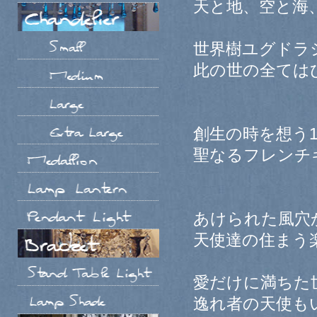
天と地、空と海
世界樹ユグドラ
此の世の全ては
創生の時を想う1
聖なるフレンチ
あけられた風穴
天使達の住まう
愛だけに満ちた
逸れ者の天使も