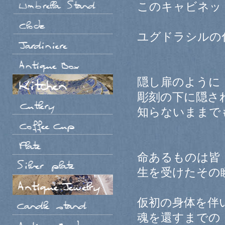
このキャビネッ
ユグドラシルの
隠し扉のように
彫刻の下に隠さ
知らないままで
命あるものは皆
生を受けたその
仮初の身体を伴
魂を還すまでの