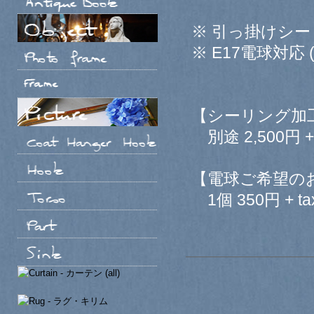
※ 引っ掛けシ
※ E17電球対応 
【シーリング加
別途 2,500円 + 
【電球ご希望の
1個 350円 + ta