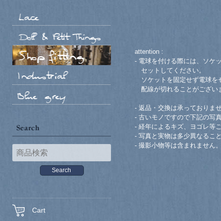
attention :
- 電球を付ける際には、ソケ
セットしてください。
ソケットを固定せず電球をセ
配線が切れることがござい
- 返品・交換は承っておりま
- 古いモノですので下記の写
- 経年によるキズ、ヨゴレ等
- 写真と実物は多少異なるこ
- 撮影小物等は含まれません
Cart