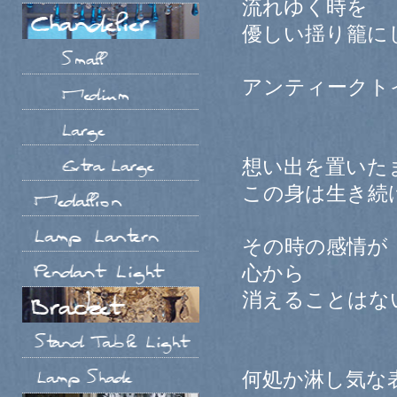
流れゆく時を
優しい揺り籠に
アンティークト
想い出を置いた
この身は生き続
その時の感情が
心から
消えることはな
何処か淋し気な