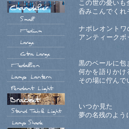
この世の憂いも
呑みこんでくれ
ナポレオントワ
アンティークボ
黒のベールに包
何かを語りかけ
その場に佇んで
いつか見た
夢の名残のよう