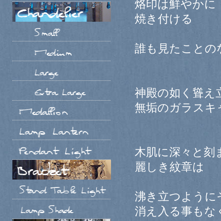
烙印は鮮やかに
焼き付ける
誰も見たことの
神殿の如く聳え
無垢のガラスキ
木肌に深々と刻
麗しき紋章は
沸き立つように
消え入る事もな