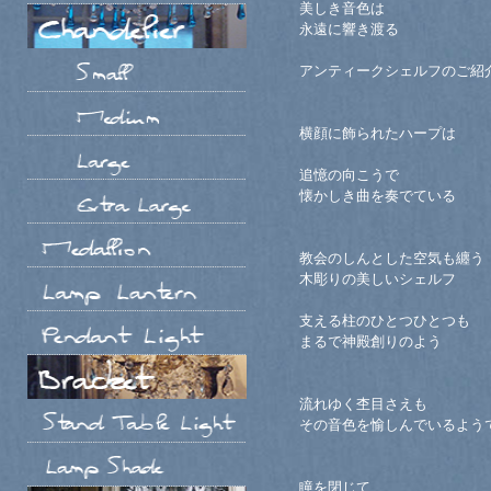
美しき音色は
永遠に響き渡る
アンティークシェルフのご紹
横顔に飾られたハープは
追憶の向こうで
懐かしき曲を奏でている
教会のしんとした空気も纏う
木彫りの美しいシェルフ
支える柱のひとつひとつも
まるで神殿創りのよう
流れゆく杢目さえも
その音色を愉しんでいるよう
瞳を閉じて