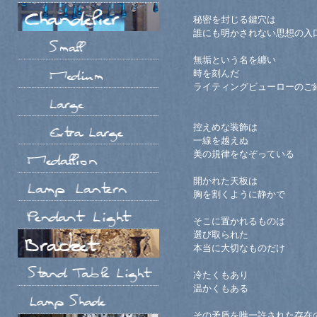
秘密を封じる鍵穴は
誰にも明かされない思想の入
無垢という名を纏い
時を刻んだ
ライティングビューローのご
控えめな装飾は
一線を越えぬ
美の規律をなぞっている
開かれた天板は
胸を割くように静かで
そこに置かれるものは
選び取られた
本当に大切なものだけ
冷たくもあり
温かくもある
その矛盾を唯一許された存在