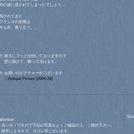
時の波に流されてしまったでしょう…
残されてきた
フランスの栄華は
今も尚、香り立つ。。
※ 後ろにフックが付いておりますので
壁に掛けて、飾って頂けます。
※ お揃いのピクチャーがございます
◇Antique Picture (206A-26)
Siz
attention :
- 古いモノですので下記の写真をよくご確認の上、ご検討下さい。
- 経年によるキズ、ヨゴレ等ございます。